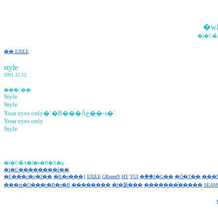
�w
�l�C�
�� EXILE
style
2001.12.12
���^��
Style
Style
Your eyes only�`�B���Ȃڂ��̗֊s�`
Your eyes only
Style
�l�C�̃A�[�e�B�X�g
�l�C��������è��
�F���c�q�J��
�R�e���}
EXILE
GReeeeN
HY
YUI
�ؑ��J�G��
�Ó�T��
���
���m�O���t�B�e�B
��������
�l�肠���
�������̂�����
SEAM